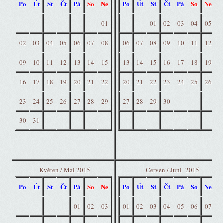
Po
Út
St
Čt
Pá
So
Ne
Po
Út
St
Čt
Pá
So
Ne
01
01
02
03
04
05
02
03
04
05
06
07
08
06
07
08
09
10
11
12
09
10
11
12
13
14
15
13
14
15
16
17
18
19
16
17
18
19
20
21
22
20
21
22
23
24
25
26
23
24
25
26
27
28
29
27
28
29
30
30
31
Květen / Mai 2015
Červen / Juni 2015
Po
Út
St
Čt
Pá
So
Ne
Po
Út
St
Čt
Pá
So
Ne
01
02
03
01
02
03
04
05
06
07