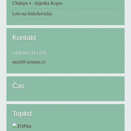
Chalupa 4 - hájenka Kopec
Léto na Jetřichovicku
Kontakt
+420 602 811 070
sterzl@seznam.cz
Čas
Toplist