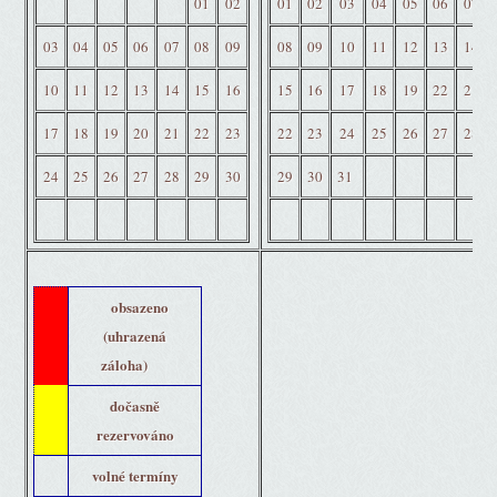
01
02
01
02
03
04
05
06
07
03
04
05
06
07
08
09
08
09
10
11
12
13
14
10
11
12
13
14
15
16
15
16
17
18
19
22
21
17
18
19
20
21
22
23
22
23
24
25
26
27
28
24
25
26
27
28
29
30
29
30
31
obsazeno
(uhrazená
záloha)
dočasně
rezervováno
volné termíny