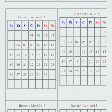
Únor / Februar 2015
Leden / Januar 2015
Po
Út
St
Čt
Pá
So
Ne
Po
Út
St
Čt
Pá
So
Ne
01
01
02
03
04
02
03
04
05
06
07
08
05
06
07
08
09
10
11
09
10
11
12
13
14
15
12
13
14
15
16
17
18
16
17
18
19
20
21
22
19
20
21
22
23
24
25
23
24
25
26
27
28
26
27
28
29
30
31
Březen / Marz 2015
Duben/ April 2015