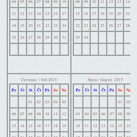
04
05
06
07
08
09
10
08
09
10
11
12
13
14
11
12
13
14
15
16
17
15
16
17
18
19
20
21
18
19
20
21
22
23
24
22
23
24
25
26
27
28
25
26
27
28
29
30
31
29
30
Červenec / Juli 2015
Srpen / August 2015
Po
Út
St
Čt
Pá
So
Ne
Po
Út
St
Čt
Pá
So
Ne
01
02
03
04
05
01
02
06
07
08
09
10
11
12
03
04
05
06
07
08
09
13
14
15
16
17
18
19
10
11
12
13
14
15
16