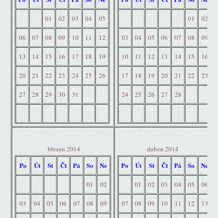
01
02
03
04
05
01
02
06
07
08
09
10
11
12
03
04
05
06
07
08
09
13
14
15
16
17
18
19
10
11
12
13
14
15
16
20
21
22
23
24
25
26
17
18
19
20
21
22
23
27
28
29
30
31
24
25
26
27
28
březen 2014
duben 2014
Po
Út
St
Čt
Pá
So
Ne
Po
Út
St
Čt
Pá
So
Ne
01
02
01
02
03
04
05
06
03
04
05
06
07
08
09
07
08
09
10
11
12
13