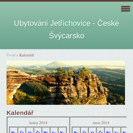
Ubytování Jetřichovice - České
Švýcarsko
Úvod
»
Kalendář
Kalendář
leden 2014
únor 2014
Po
Út
St
Čt
Pá
So
Ne
Po
Út
St
Čt
Pá
So
Ne