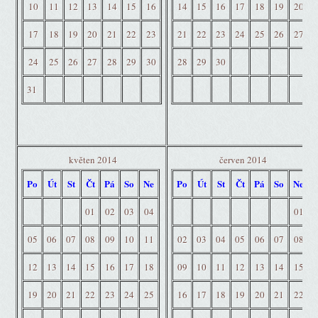
10
11
12
13
14
15
16
14
15
16
17
18
19
20
17
18
19
20
21
22
23
21
22
23
24
25
26
27
24
25
26
27
28
29
30
28
29
30
31
květen 2014
červen 2014
Po
Út
St
Čt
Pá
So
Ne
Po
Út
St
Čt
Pá
So
Ne
01
02
03
04
01
05
06
07
08
09
10
11
02
03
04
05
06
07
08
12
13
14
15
16
17
18
09
10
11
12
13
14
15
19
20
21
22
23
24
25
16
17
18
19
20
21
22