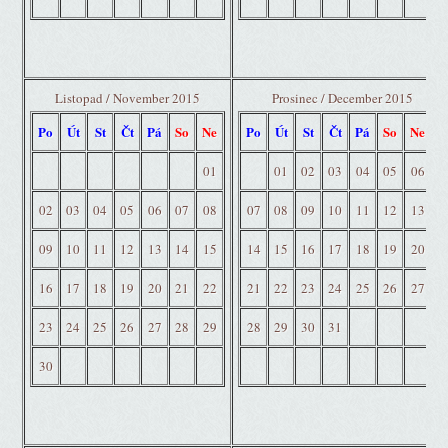
Listopad / November 2015
Prosinec / December 2015
Po
Út
St
Čt
Pá
So
Ne
Po
Út
St
Čt
Pá
So
Ne
01
01
02
03
04
05
06
02
03
04
05
06
07
08
07
08
09
10
11
12
13
09
10
11
12
13
14
15
14
15
16
17
18
19
20
16
17
18
19
20
21
22
21
22
23
24
25
26
27
23
24
25
26
27
28
29
28
29
30
31
30