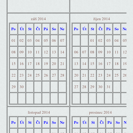
září 2014
říjen 2014
Po
Út
St
Čt
Pá
So
Ne
Po
Út
St
Čt
Pá
So
Ne
01
02
03
04
05
06
07
01
02
03
04
05
08
09
10
11
12
13
14
06
07
08
09
10
11
12
15
16
17
18
19
20
21
13
14
15
16
17
18
19
22
23
24
25
26
27
28
20
21
22
23
24
25
26
29
30
27
28
29
30
31
listopad 2014
prosinec 2014
Po
Út
St
Čt
Pá
So
Ne
Po
Út
St
Čt
Pá
So
Ne