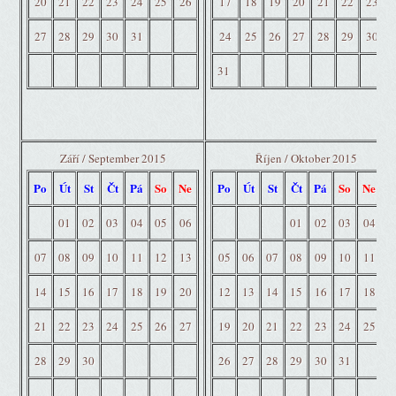
20
21
22
23
24
25
26
17
18
19
20
21
22
23
27
28
29
30
31
24
25
26
27
28
29
30
31
Září / September 2015
Říjen / Oktober 2015
Po
Út
St
Čt
Pá
So
Ne
Po
Út
St
Čt
Pá
So
Ne
01
02
03
04
05
06
01
02
03
04
07
08
09
10
11
12
13
05
06
07
08
09
10
11
14
15
16
17
18
19
20
12
13
14
15
16
17
18
21
22
23
24
25
26
27
19
20
21
22
23
24
25
28
29
30
26
27
28
29
30
31