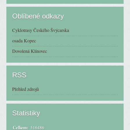
Oblíbené odkazy
Cyklotrasy Českého Švýcarska
osada Kopec
Dovolená Klínovec
RSS
Přehled zdrojů
Statistiky
Celkem:
516486