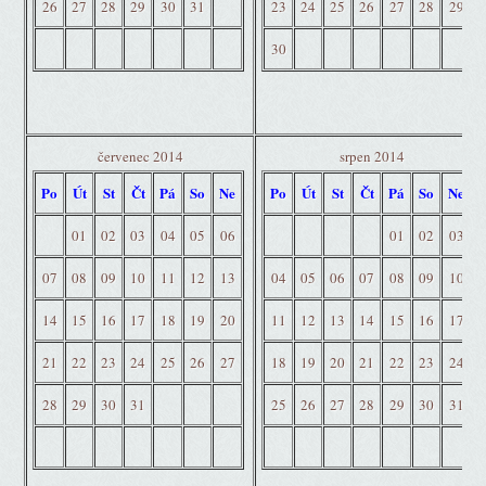
26
27
28
29
30
31
23
24
25
26
27
28
29
30
červenec 2014
srpen 2014
Po
Út
St
Čt
Pá
So
Ne
Po
Út
St
Čt
Pá
So
Ne
01
02
03
04
05
06
01
02
03
07
08
09
10
11
12
13
04
05
06
07
08
09
10
14
15
16
17
18
19
20
11
12
13
14
15
16
17
21
22
23
24
25
26
27
18
19
20
21
22
23
24
28
29
30
31
25
26
27
28
29
30
31