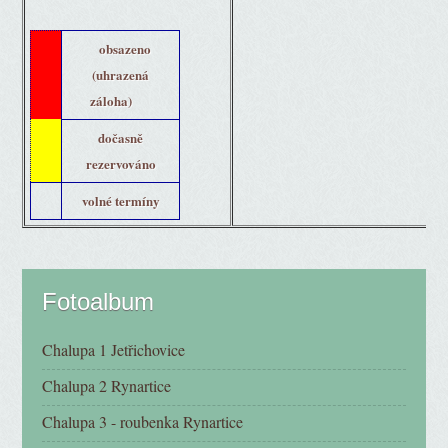
obsazeno
(uhrazená
záloha)
dočasně
rezervováno
volné termíny
Fotoalbum
Chalupa 1 Jetřichovice
Chalupa 2 Rynartice
Chalupa 3 - roubenka Rynartice