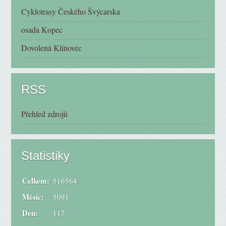
Cyklotrasy Českého Švýcarska
osada Kopec
Dovolená Klínovec
RSS
Přehled zdrojů
Statistiky
Celkem:
516564
Měsíc:
5091
Den:
117