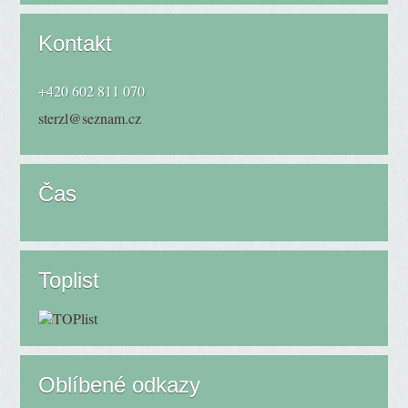
Kontakt
+420 602 811 070
sterzl@seznam.cz
Čas
Toplist
Oblíbené odkazy