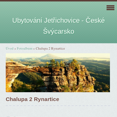
Ubytování Jetřichovice - České
Švýcarsko
Úvod
»
Fotoalbum
»
Chalupa 2 Rynartice
Chalupa 2 Rynartice