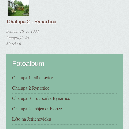
Chalupa 2 - Rynartice
Datum:
18. 5. 2008
Fotografií:
24
Složek:
0
Fotoalbum
Chalupa 1 Jetřichovice
Chalupa 2 Rynartice
Chalupa 3 - roubenka Rynartice
Chalupa 4 - hájenka Kopec
Léto na Jetřichovicku