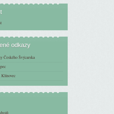
t
bené odkazy
sy Českého Švýcarska
opec
 Klínovec
zdrojů