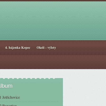
4. hájenka Kopec
Okolí - výlety
album
 Jetřichovice
2 Rynartice