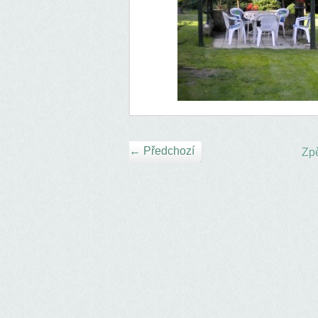
← Předchozí
Zpě