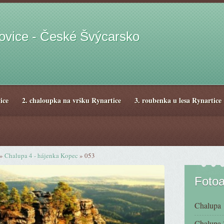
hovice - České Švýcarsko
ice
2. chaloupka na vršku Rynartice
3. roubenka u lesa Rynartice
»
Chalupa 4 - hájenka Kopec
»
053
Foto
Chalupa 1
Chalupa 