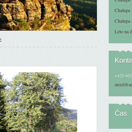
Chalupa 
Chalupa 
Léto na J
c
Konta
+420 602
sterzl@s
Čas