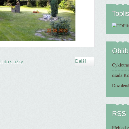
Toplis
Oblí
Další →
t do složky
Cyklotra
osada K
Dovolená
RSS
Přehled 