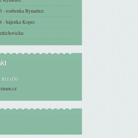
3 - roubenka Rynartice
4 - hájenka Kopec
etřichovicku
kt
 811 070
eznam.cz