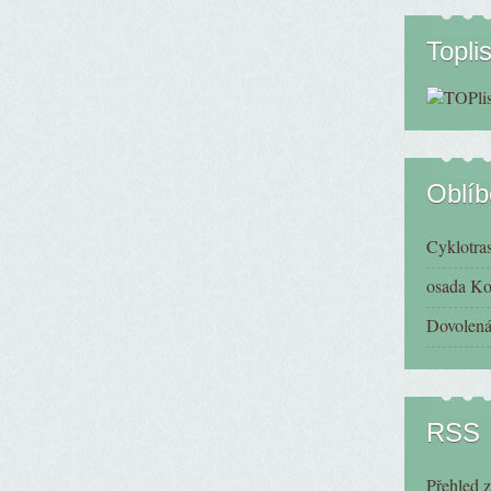
Toplis
Oblí
Cyklotra
osada K
Dovolená
RSS
Přehled 