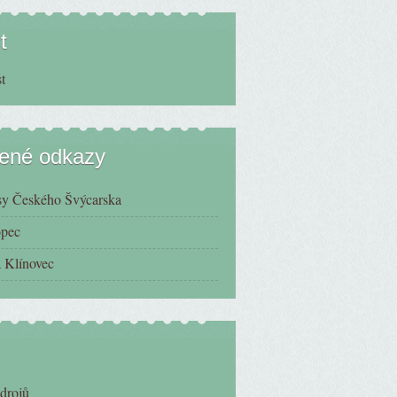
t
bené odkazy
sy Českého Švýcarska
opec
 Klínovec
zdrojů