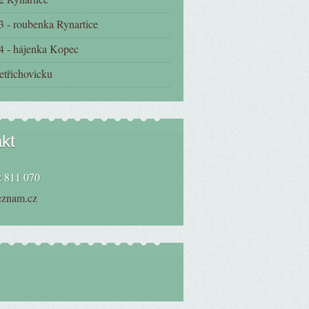
3 - roubenka Rynartice
4 - hájenka Kopec
etřichovicku
kt
 811 070
eznam.cz