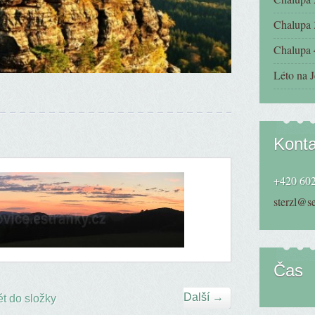
Chalupa 
Chalupa 
Léto na J
Konta
+420 602
sterzl@s
Čas
Další →
t do složky