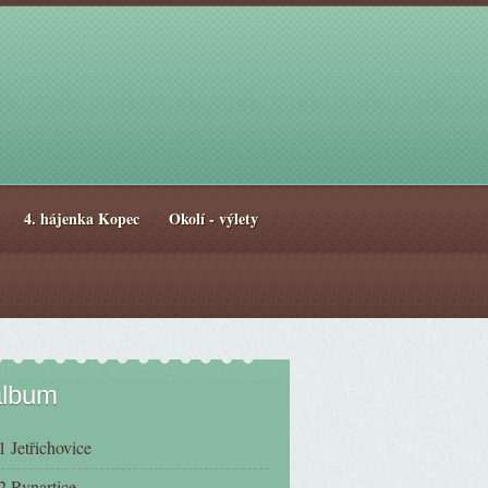
4. hájenka Kopec
Okolí - výlety
album
 Jetřichovice
2 Rynartice