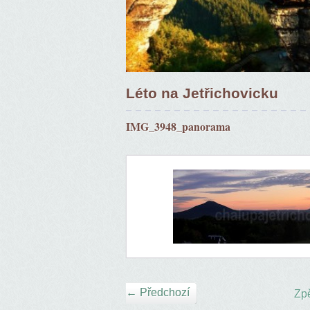
Léto na Jetřichovicku
IMG_3948_panorama
← Předchozí
Zpě