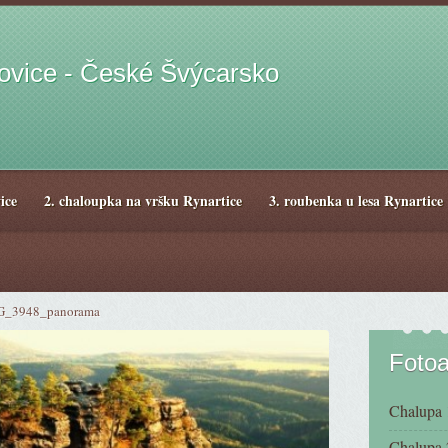
hovice - České Švýcarsko
ice
2. chaloupka na vršku Rynartice
3. roubenka u lesa Rynartice
G_3948_panorama
Foto
Chalupa 1
Chalupa 