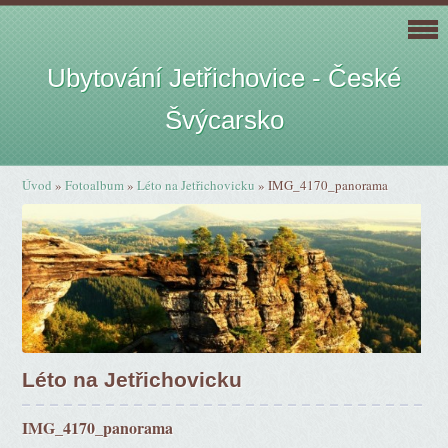
Ubytování Jetřichovice - České
Švýcarsko
Úvod
»
Fotoalbum
»
Léto na Jetřichovicku
»
IMG_4170_panorama
Léto na Jetřichovicku
IMG_4170_panorama