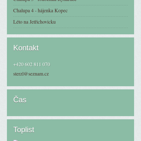
Chalupa 4 - hájenka Kopec
Léto na Jetřichovicku
Kontakt
+420 602 811 070
sterzl@seznam.cz
Čas
Toplist