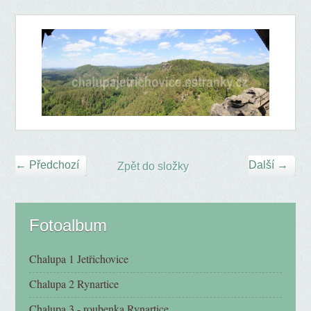
← Předchozí
Další →
Zpět do složky
Fotoalbum
Chalupa 1 Jetřichovice
Chalupa 2 Rynartice
Chalupa 3 - roubenka Rynartice