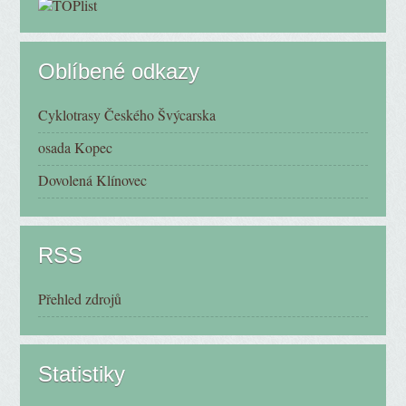
Oblíbené odkazy
Cyklotrasy Českého Švýcarska
osada Kopec
Dovolená Klínovec
RSS
Přehled zdrojů
Statistiky