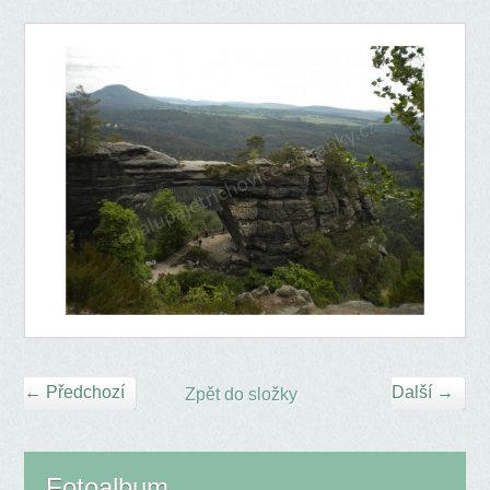
← Předchozí
Další →
Zpět do složky
Fotoalbum