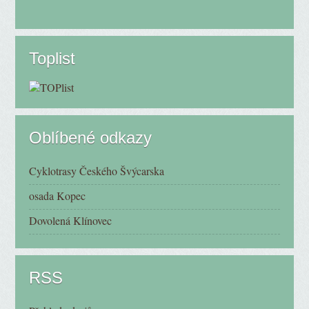
Toplist
Oblíbené odkazy
Cyklotrasy Českého Švýcarska
osada Kopec
Dovolená Klínovec
RSS