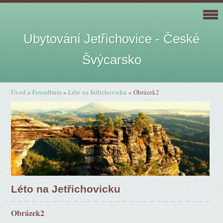
Ubytování Jetřichovice - České
Švýcarsko
Úvod
»
Fotoalbum
»
Léto na Jetřichovicku
»
Obrázek2
Léto na Jetřichovicku
Obrázek2