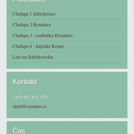
Chalupa 1 Jetřichovice
Chalupa 2 Rynartice
Chalupa 3 - roubenka Rynartice
Chalupa 4 - hájenka Kopec
Léto na Jetřichovicku
Kontakt
+420 602 811 070
sterzl@seznam.cz
Čas