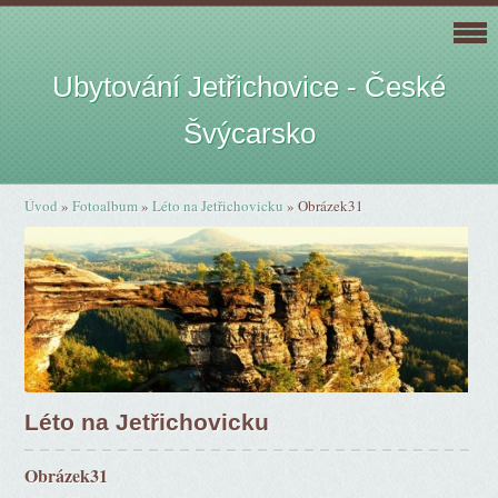
Ubytování Jetřichovice - České
Švýcarsko
Úvod
»
Fotoalbum
»
Léto na Jetřichovicku
»
Obrázek31
Léto na Jetřichovicku
Obrázek31