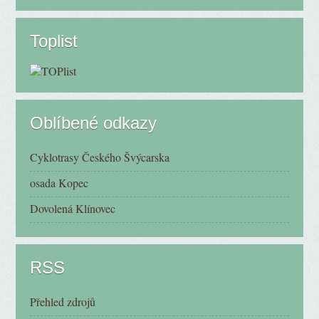
Toplist
Oblíbené odkazy
Cyklotrasy Českého Švýcarska
osada Kopec
Dovolená Klínovec
RSS
Přehled zdrojů