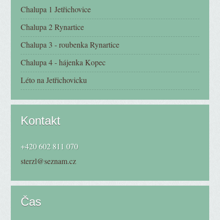
Chalupa 1 Jetřichovice
Chalupa 2 Rynartice
Chalupa 3 - roubenka Rynartice
Chalupa 4 - hájenka Kopec
Léto na Jetřichovicku
Kontakt
+420 602 811 070
sterzl@seznam.cz
Čas